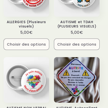
t
i
ALLERGIES (Plusieurs
AUTISME et TDAH
o
visuels)
(PLUSIEURS VISUELS)
Prix
Prix
5,00€
5,00€
n
habituel
habituel
Choisir des options
Choisir des options
: