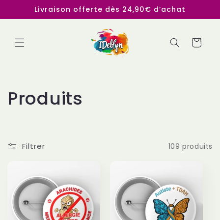
Ignorer et
Livraison offerte dès 24,90€ d’achat
passer au
contenu
Panier
C
Produits
o
l
Filtrer
109 produits
l
e
c