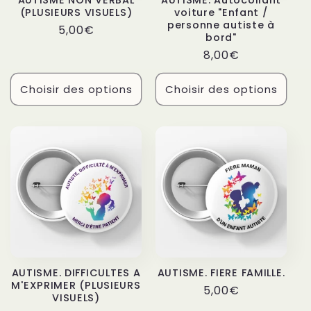
AUTISME NON VERBAL
AUTISME. Autocollant
(PLUSIEURS VISUELS)
voiture "Enfant /
personne autiste à
Prix
5,00€
bord"
habituel
Prix
8,00€
habituel
Choisir des options
Choisir des options
AUTISME. DIFFICULTES A
AUTISME. FIERE FAMILLE.
M'EXPRIMER (PLUSIEURS
Prix
5,00€
VISUELS)
habituel