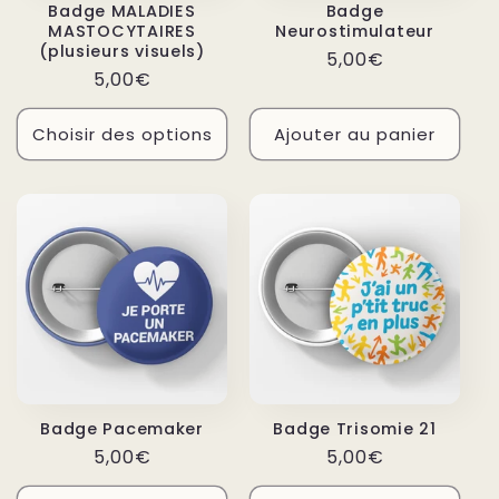
Badge MALADIES
Badge
MASTOCYTAIRES
Neurostimulateur
(plusieurs visuels)
Prix
5,00€
Prix
5,00€
habituel
habituel
Choisir des options
Ajouter au panier
Badge Pacemaker
Badge Trisomie 21
Prix
Prix
5,00€
5,00€
habituel
habituel