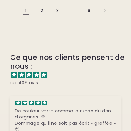
1
2
3
…
6
Ce que nos clients pensent de
nous :
sur 405 avis
Il est très beau.
Je suis ravie de l’offrir à mon amie qui
comprendra très bien le message pour
vivre ses douleurs au quotidien