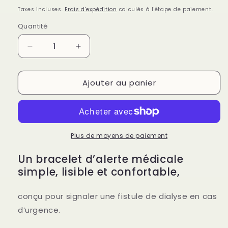
habituel
Taxes incluses.
Frais d'expédition
calculés à l'étape de paiement.
Quantité
Quantité
Réduire
Augmenter
la
la
quantité
quantité
Ajouter au panier
de
de
Bracelet
Bracelet
d’alerte
d’alerte
médicale
médicale
–
–
Fistule
Fistule
Plus de moyens de paiement
de
de
Un bracelet d’alerte médicale
dialyse.
dialyse.
Ne
Ne
simple, lisible et confortable,
pas
pas
utiliser
utiliser
conçu pour signaler une fistule de dialyse en cas
ce
ce
d’urgence.
bras.
bras.